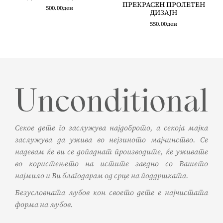
ПРЕКРАСЕН ПРОЛЕТЕН
500.00
ден
ДИЗАЈН
550.00
ден
Секое дете го заслужува најдоброто, а секоја мајка
заслужува да ужива во нејзиното мајчинство. Се
надевам ќе ви се допаднат производите, ќе уживате
во користењето на истите заедно со Вашето
најмило и Ви благодарам од срце на поддршката.
Безусловната љубов кон своето дете е најчистата
форма на љубов.