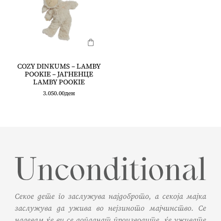
COZY DINKUMS – LAMBY
POOKIE – ЈАГНЕНЦЕ
LAMBY POOKIE
3.050.00
ден
Секое дете го заслужува најдоброто, а секоја мајка
заслужува да ужива во нејзиното мајчинство. Се
надевам ќе ви се допаднат производите, ќе уживате