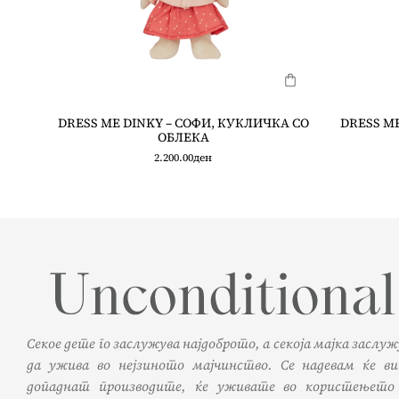
DRESS ME DINKY – СОФИ, КУКЛИЧКА СО
DRESS ME
ОБЛЕКА
2.200.00
ден
Секое дете го заслужува најдоброто, а секоја мајка заслу
да ужива во нејзиното мајчинство. Се надевам ќе ви
допаднат производите, ќе уживате во користењето