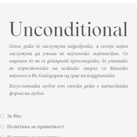
Секое дете го заслужува најдоброто, а секоја мајка
заслужува да ужива во нејзиното мајчинство. Се
надевам ќе ви се допаднат производите, ќе уживате
во користењето на истите заедно со Вашето
најмило и Ви благодарам од срце на поддршката.
Безусловната љубов кон своето дете е најчистата
форма на љубов.
За Нас
Политика за приватност