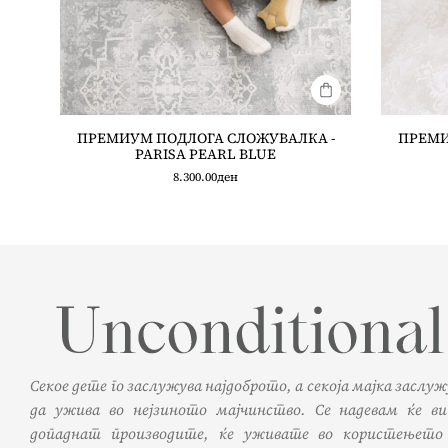
ПРЕМИУМ ПОДЛОГА СЛОЖУВАЛКА -
ПРЕМИ
PARISA PEARL BLUE
8.300.00
ден
Секое дете го заслужува најдоброто, а секоја мајка заслу
да ужива во нејзиното мајчинство. Се надевам ќе ви
допаднат производите, ќе уживате во користењето