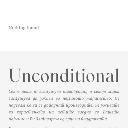
Nothing found
Секое дете го заслужува најдоброто, а секоја мајка
заслужува да ужива во нејзиното мајчинство. Се
надевам ќе ви се допаднат производите, ќе уживате
во користењето на истите заедно со Вашето
најмило и Ви благодарам од срце на поддршката.