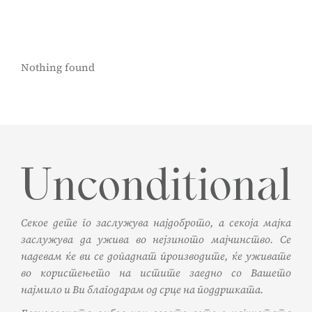
Nothing found
Секое дете го заслужува најдоброто, а секоја мајка
заслужува да ужива во нејзиното мајчинство. Се
надевам ќе ви се допаднат производите, ќе уживате
во користењето на истите заедно со Вашето
најмило и Ви благодарам од срце на поддршката.